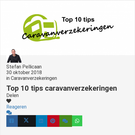
s kan de
e niet
oneren.
ieken
ische
s worden
kt om
em
Stefan Pellicaan
tie te
30 oktober 2018
elen over
in
Caravanverzekeringen
drag van
Top 10 tips caravanverzekeringen
zoeker op
Delen
site.
Reageren
ing
ingcookies
 gebruikt
oekers te