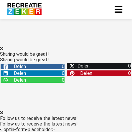
ngen
 policy
Sharing would be great!
Sharing would be great!
Delen
0
Delen
0
oneel
Delen
0
Delen
0
onele
Delen
0
s zijn
kelijk om
bsite te
ken. Ze
 gebruikt
Follow us to receive the latest news!
asisfuncties
Follow us to receive the latest news!
der deze
<:optin-form-placeholder>