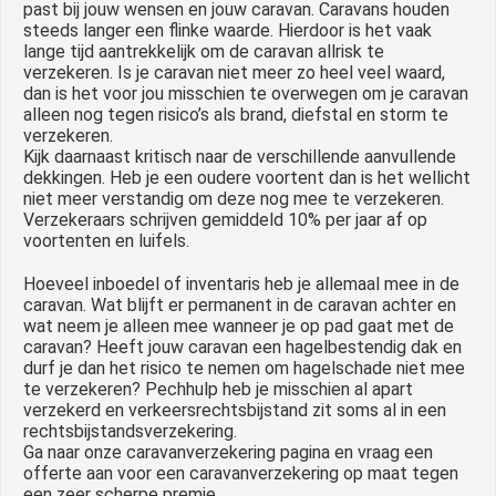
past bij jouw wensen en jouw caravan. Caravans houden
steeds langer een flinke waarde. Hierdoor is het vaak
lange tijd aantrekkelijk om de caravan allrisk te
verzekeren. Is je caravan niet meer zo heel veel waard,
dan is het voor jou misschien te overwegen om je caravan
alleen nog tegen risico’s als brand, diefstal en storm te
verzekeren.
Kijk daarnaast kritisch naar de verschillende aanvullende
dekkingen. Heb je een oudere voortent dan is het wellicht
niet meer verstandig om deze nog mee te verzekeren.
Verzekeraars schrijven gemiddeld 10% per jaar af op
voortenten en luifels.
Hoeveel inboedel of inventaris heb je allemaal mee in de
caravan. Wat blijft er permanent in de caravan achter en
wat neem je alleen mee wanneer je op pad gaat met de
caravan? Heeft jouw caravan een hagelbestendig dak en
durf je dan het risico te nemen om hagelschade niet mee
te verzekeren? Pechhulp heb je misschien al apart
verzekerd en verkeersrechtsbijstand zit soms al in een
rechtsbijstandsverzekering.
Ga naar onze caravanverzekering pagina en vraag een
offerte aan voor een caravanverzekering op maat tegen
een zeer scherpe premie.