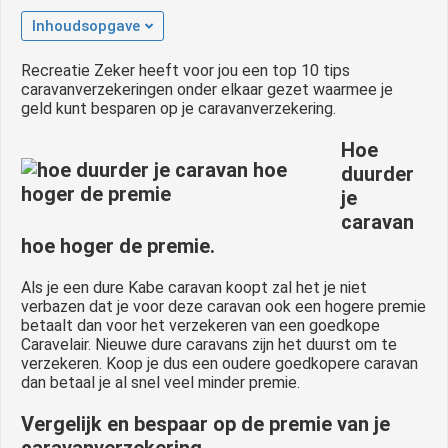
 op de
Inhoudsopgave
e. Hierdoor
 website-
Recreatie Zeker heeft voor jou een top 10 tips
caravanverzekeringen onder elkaar gezet waarmee je
ren
geld kunt besparen op je caravanverzekering.
nte
enties
Hoe
gebaseerd
duurder
 gedrag van
je
ezoeker.
caravan
hoe hoger de premie.
uren
Als je een dure Kabe caravan koopt zal het je niet
verbazen dat je voor deze caravan ook een hogere premie
betaalt dan voor het verzekeren van een goedkope
Caravelair. Nieuwe dure caravans zijn het duurst om te
verzekeren. Koop je dus een oudere goedkopere caravan
dan betaal je al snel veel minder premie.
Vergelijk en bespaar op de premie van je
caravanverzekering.