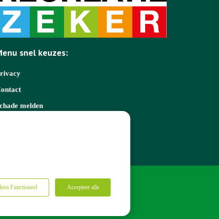
enu snel keuzes:
rivacy
ontact
chade melden
eel gestelde vragen
orting voor SVR donateurs
leen Functioneel
Accepteer alle