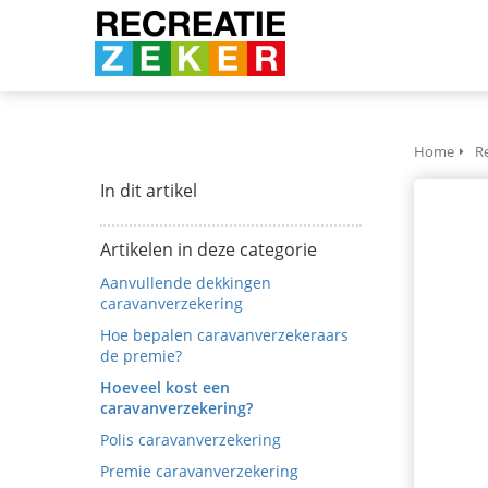
anoniem
nformatie te
erzamelen over
et gedrag van een
ezoeker op de
ebsite.
Home
Re
In dit artikel
arketing
arketingcookies
Artikelen in deze categorie
orden gebruikt
m bezoekers te
Aanvullende dekkingen
caravanverzekering
olgen op de
ebsite. Hierdoor
Hoe bepalen caravanverzekeraars
de premie?
unnen website-
igenaren
Hoeveel kost een
caravanverzekering?
elevante
dvertenties tonen
Polis caravanverzekering
ebaseerd op het
Premie caravanverzekering