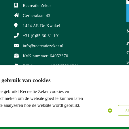
Recreatie Zeker
Gerberalaan 43
1424 AR
De Kwakel
M
+31 (0)85 30 31 191
P
info@recreatiezeker.nl
C
KvK nummer: 64052370
S
BTW nummer: 186565501B01
V
gebruik van cookies
K
e gebruikt Recreatie Zeker cookies en
technieken om de website goed te kunnen laten
e analyseren hoe de website wordt gebruikt.
Al