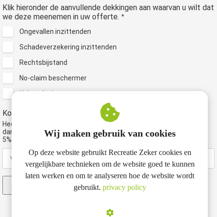
Klik hieronder de aanvullende dekkingen aan waarvan u wilt dat
we deze meenemen in uw offerte.
*
Ongevallen inzittenden
Schadeverzekering inzittenden
Rechtsbijstand
No-claim beschermer
Hulpverlening
Kortingscode autoverzekering
Heeft u reeds een andere recreatieverzekering bij ons lopen? Vul
dan hieronder het polisnummer van deze verzekering in en u krijgt
Wij maken gebruik van cookies
5% korting op de premie van uw autoverzekering.
Op deze website gebruikt Recreatie Zeker cookies en
vergelijkbare technieken om de website goed te kunnen
laten werken en om te analyseren hoe de website wordt
Verzenden
gebruikt.
privacy policy