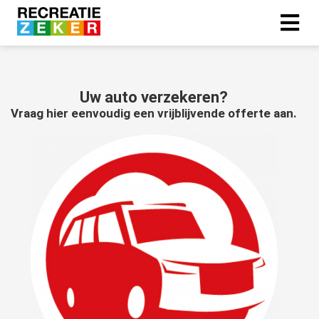
ngen
Uw auto verzekeren?
 policy
Vraag hier eenvoudig een vrijblijvende offerte aan.
oneel
onele
s zijn
kelijk om
bsite te
ken. Ze
 gebruikt
asisfuncties
der deze