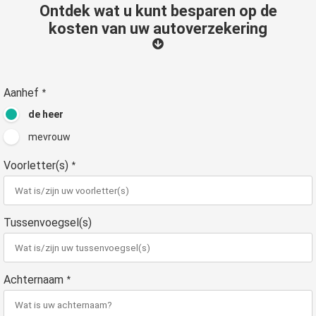
Ontdek wat u kunt besparen op de
 op de
kosten van uw autoverzekering
e. Hierdoor
 website-
ren
nte
Aanhef
*
enties
gebaseerd
de heer
 gedrag van
mevrouw
ezoeker.
Voorletter(s)
*
uren
Tussenvoegsel(s)
Achternaam
*