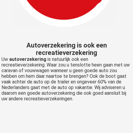
s kan de
e niet
oneren.
ieken
ische
Autoverzekering is ook een
s worden
recreatieverzekering
kt om
Uw
autoverzekering
is natuurlijk ook een
em
recreatieverzekering. Waar zou u tenslotte heen gaan met uw
tie te
caravan of vouwwagen wanneer u geen goede auto zou
elen over
hebben om hem daar naartoe te brengen? Ook de boot gaat
drag van
vaak achter de auto op de trailer en ongeveer 60% van de
Nederlanders gaat met de auto op vakantie. Wij adviseren u
zoeker op
daarom een goede autoverzekering die ook goed aansluit bij
site.
uw andere recreatieverzekeringen.
ing
ingcookies
 gebruikt
oekers te