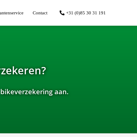
antenservice
Contact
+31 (0)85 30 31 191
erzekeren?
-bikeverzekering aan.